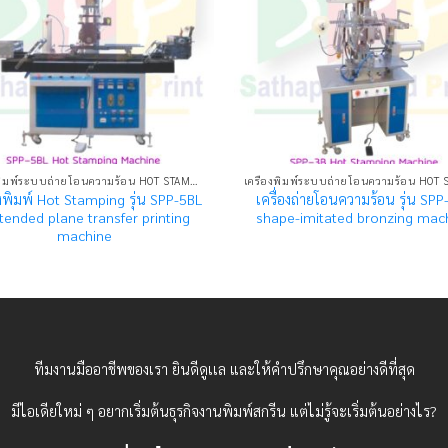
เครื่องพิมพ์ระบบถ่ายโอนความร้อน HOT STAMPING MACHINE
องพิมพ์ Hot Stamping รุ่น SPP-5BL
เครื่องถ่ายโอนความร้อน รุ่น SPP-
xtended plane transfer printing
shape-imitated bronzing mac
machine
ทีมงานมืออาชีพของเรา ยินดีดูเเล และให้คำปรึกษาคุณอย่างดีที่สุด
มีไอเดียใหม่ ๆ อยากเริ่มต้นธุรกิจงานพิมพ์สกรีน แต่ไม่รู้จะเริ่มต้นอย่างไร?