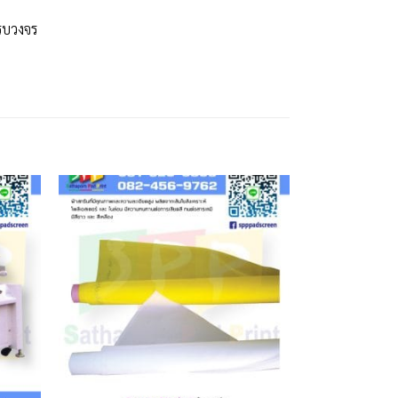
รบวงจร