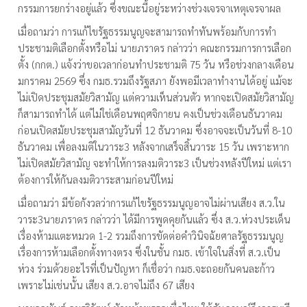
กรรมการยกร่างอยู่แล้ว ซึ่งขณะนี้อยู่ระหว่างช่วงเจรจาเหตุเจรจาผล
เมื่อถามว่า การแก้ไขรัฐธรรมนูญจะสามารถทำทันพร้อมกับการทำ
ประชามติเลือกตั้งหรือไม่ นายภราดร กล่าวว่า คณะกรรมการการเลือก
ตั้ง (กกต.) แจ้งว่าขอเวลาก่อนทำประชามติ 75 วัน หรือช่วงกลางเดือน
มกราคม 2569 ซึ่ง กมธ.รวมถึงรัฐสภา ยังพอมีเวลาทำงานได้อยู่ แม้จะ
ไม่เปิดประชุมสมัยวิสามัญ แต่ความเห็นส่วนตัว หากจะเปิดสมัยวิสามัญ
ก็สามารถทำได้ แต่ไม่ใช่เดือนพฤศจิกายน คงเป็นช่วงเดือนธันวาคม
ก่อนเปิดสมัยประชุมสามัญวันที่ 12 ธันวาคม ซึ่งอาจจะเป็นวันที่ 8-10
ธันวาคม เพื่อลงมติในวาระ3 หลังจากเสร็จสิ้นวาระ 15 วัน เพราะหาก
ไม่เปิดสมัยวิสามัญ จะทำให้การลงมติวาระ3 เป็นช่วงหลังปีใหม่ แต่เรา
ต้องการให้กันลงมติวาระสามก่อนปีใหม่
เมื่อถามว่า มีข้อกังวลว่าการแก้ไขรัฐธรรมนูญอาจไม่ผ่านเสียง ส.ว.ใน
วาระ3นายภราดร กล่าวว่า ได้มีการพูดคุยกันแล้ว ซึ่ง ส.ว.ห่วงประเด็น
เรื่องห้ามแตะหมวด 1-2 รวมถึงการขัดต่อคำวินิจฉัยศาลรัฐธรรมนูญ
เรื่องการห้ามเลือกตั้งทางตรง ซึ่งในชั้น กมธ. เข้าใจในสิ่งที่ ส.ว.เป็น
ห่วง ร่วมด้วยอะไรที่เป็นปัญหา ก็เชื่อว่า กมธ.จะถอยกันคนละก้าว
เพราะไม่เช่นนั้น เสียง ส.ว.อาจไม่ถึง 67 เสียง