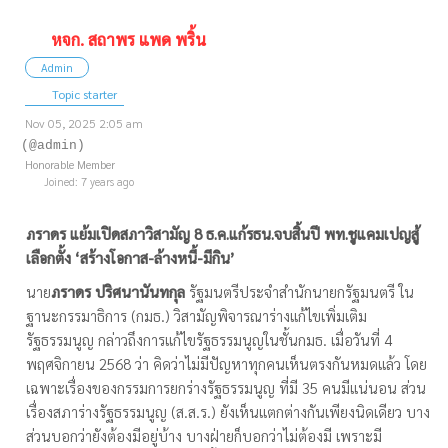
หจก. สถาพร แพด พริ้น
Admin
Topic starter
Nov 05, 2025 2:05 am
(@admin)
Honorable Member
Joined: 7 years ago
ภราดร แย้มเปิดสภาวิสามัญ 8 ธ.ค.แก้รธน.จบสิ้นปี พท.ชูแคมเปญสู้
เลือกตั้ง ‘สร้างโอกาส-ล้างหนี้-มีกิน’
นาย
ภราดร ปริศนานันทกุล
รัฐมนตรีประจำสำนักนายกรัฐมนตรี ใน
ฐานะกรรมาธิการ (กมธ.) วิสามัญพิจารณาร่างแก้ไขเพิ่มเติม
รัฐธรรมนูญ กล่าวถึงการแก้ไขรัฐธรรมนูญในชั้นกมธ. เมื่อวันที่ 4
พฤศจิกายน 2568 ว่า คิดว่าไม่มีปัญหาทุกคนเห็นตรงกันหมดแล้ว โดย
เฉพาะเรื่องของกรรมการยกร่างรัฐธรรมนูญ ที่มี 35 คนมีแน่นอน ส่วน
เรื่องสภาร่างรัฐธรรมนูญ (ส.ส.ร.) ยังเห็นแตกต่างกันเพียงนิดเดียว บาง
ส่วนบอกว่ายังต้องมีอยู่บ้าง บางฝ่ายก็บอกว่าไม่ต้องมี เพราะมี