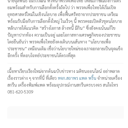
นายจุลพันธ์ อมรวิวัฒน์ หัวหน้าพรรคเพื่อไทย ให้สัมภาษณ์ถึงการเตรี
ยมพร้อมสำหรับการเลือกตั้งครั้งถัดไป ว่า พรรคเพื่อไทยได้เริ่มเปิด
ยุทธศาสตร์ใหม่ในเชิงนโยบาย เพื่อฟื้นศรัทธาจากประชาชน เตรียม
พร้อมรับมือกับการเลือกตั้งใหญ่ ในเร็วๆ นี้ พรรคจะเปิดตัวชุดนโยบาย
หลักภายใต้แนวคิด “สร้างโอกาส ล้างหนี้ มีกิน” ซึ่งยังคงเน้นแก้ไข
ปัญหาปากท้อง ความเป็นอยู่ และโอกาสทางเศรษฐกิจของประชาชน
โดยยืนยันว่า พรรคเพื่อไทยยังคงเดินบนเส้นทาง “นโยบายเพื่อ
ประชาชน” เหมือนเดิม เชื่อว่านโยบายใหม่ของเราจะกลายเป็นจุดแข็ง
อีกครั้ง ที่ตอบโจทย์ประชาชนได้ตรงที่สุด
เนื้อหาเรียบเรียงใหม่จากต้นฉบับข่าวทาง มติชนออนไลน์ อย่าพลาด
เรื่องราวต่าง ๆ จากที่นี่ ที่เดียว
หจก.สถาพร แพด พริ้น
จำหน่ายเครื่อง
สกรีน เครื่องพิมพ์แพด พร้อมอุปกรณ์งานสกรีนครบวงจร สนใจโทร
081-620-5309