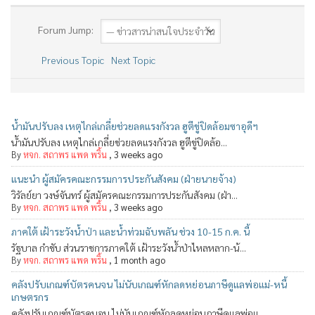
Forum Jump:
Previous Topic
Next Topic
น้ำมันปรับลง เหตุไกล่เกลี่ยช่วยลดแรงกังวล ฮูตีขู่ปิดล้อมซาอุดีฯ
น้ำมันปรับลง เหตุไกล่เกลี่ยช่วยลดแรงกังวล ฮูตีขู่ปิดล้อ...
By
หจก. สถาพร แพด พริ้น
,
3 weeks ago
แนะนำ ผู้สมัครคณะกรรมการประกันสังคม (ฝ่ายนายจ้าง)
วิรัลย์ยา วงษ์จันทร์ ผู้สมัครคณะกรรมการประกันสังคม (ฝ่า...
By
หจก. สถาพร แพด พริ้น
,
3 weeks ago
ภาคใต้ เฝ้าระวังน้ำป่า และน้ำท่วมฉับพลัน ช่วง 10-15 ก.ค. นี้
รัฐบาล กำชับ ส่วนราชการภาคใต้ เฝ้าระวังน้ำป่าไหลหลาก-น้...
By
หจก. สถาพร แพด พริ้น
,
1 month ago
คลังปรับเกณฑ์บัตรคนจน ไม่นับเกณฑ์หักลดหย่อนภาษีดูแลพ่อแม่-หนี้
เกษตรกร
คลังปรับเกณฑ์บัตรคนจน ไม่นับเกณฑ์หักลดหย่อนภาษีดูแลพ่อแ...